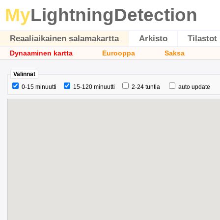
My
LightningDetection
Reaaliaikainen salamakartta
Arkisto
Tilastot
Dynaaminen kartta
Eurooppa
Saksa
Valinnat
0-15 minuutti
15-120 minuutti
2-24 tuntia
auto update