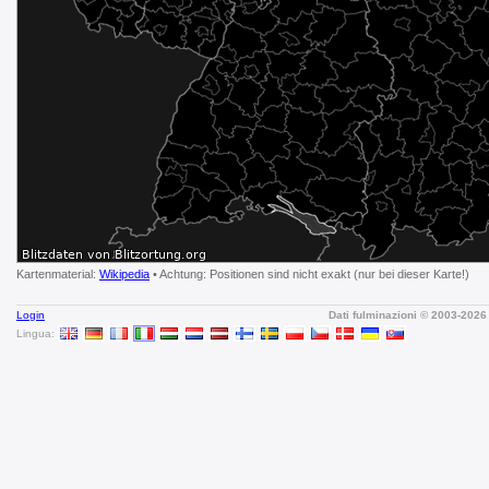
Kartenmaterial:
Wikipedia
• Achtung: Positionen sind nicht exakt (nur bei dieser Karte!)
Login
Dati fulminazioni © 2003-202
Lingua: