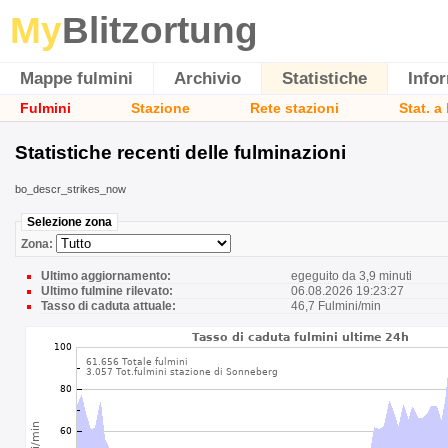
My
Blitzortung
Mappe fulmini
Archivio
Statistiche
Info
Fulmini
Stazione
Rete stazioni
Stat. a
Statistiche recenti delle fulminazioni
bo_descr_strikes_now
Selezione zona
Zona:
Ultimo aggiornamento:
egeguito da 3,9 minuti
Ultimo fulmine rilevato:
06.08.2026 19:23:27
Tasso di caduta attuale:
46,7 Fulmini/min