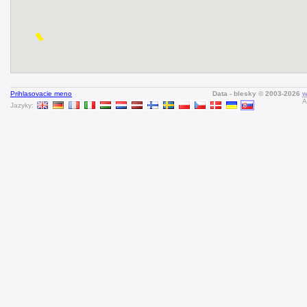
Prihlasovacie meno
Data - blesky © 2003-2026
w
A
Jazyky: