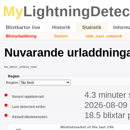
My
LightningDetec
Blixtkartor live
Historik
Statistik
Inform
Blixturladdning
Station
stat_navi_network
Nuvarande urladdning
bo_descr_strikes_now
Region
Region:
4.3 minuter
Senast uppdaterad:
2026-08-09 
Last detected strike:
18.5 blixtar
Aktuell blixtintensitet: