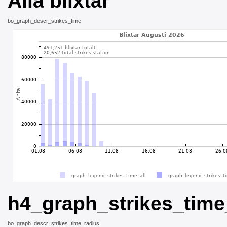
Alla blixtar
bo_graph_descr_strikes_time
h4_graph_strikes_time
bo_graph_descr_strikes_time_radius